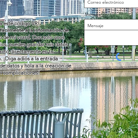
Mensaje
a este código VR!
fácilmente a la información de
o de mi vcard. Con solo unos
lics, puedes guardar mis datos
acto directamente en tu
. ¡Diga adiós a la entrada
e datos y hola a la creación de
in complicaciones!