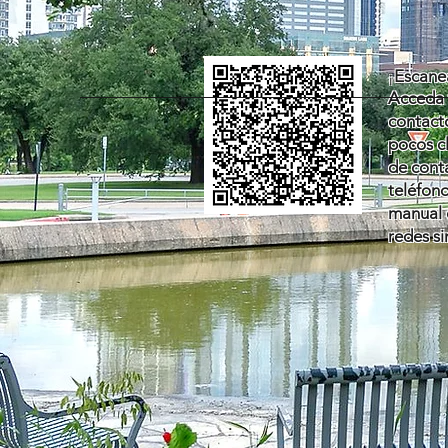
Escane
¡
Acceda 
contact
pocos c
de cont
teléfono
manual d
redes s