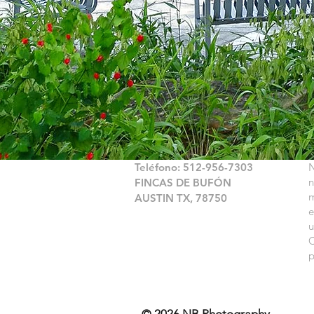
Teléfono: 512-956-7303
N
n
FINCAS DE BUFÓN
m
AUSTIN TX, 78750
e
u
C
p